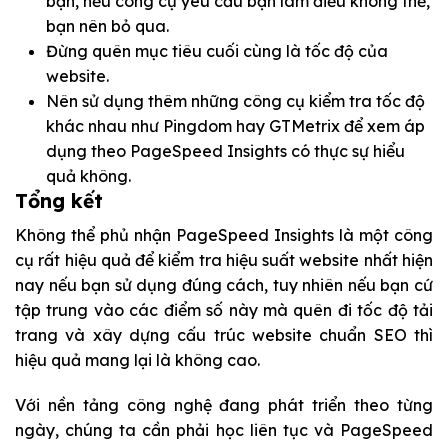
bạn, nếu công cụ yêu cầu bạn làm điều không thể,
bạn nên bỏ qua.
Đừng quên mục tiêu cuối cùng là tốc độ của
website.
Nên sử dụng thêm những công cụ kiểm tra tốc độ
khác nhau như Pingdom hay GTMetrix để xem áp
dụng theo PageSpeed Insights có thực sự hiểu
quả không.
Tổng kết
Không thể phủ nhận PageSpeed Insights là một công
cụ rất hiệu quả để kiểm tra hiệu suất website nhất hiện
nay nếu bạn sử dụng đúng cách, tuy nhiên nếu bạn cứ
tập trung vào các điểm số này mà quên đi tốc độ tải
trang và xây dựng cấu trúc website chuẩn SEO thì
hiệu quả mang lại là không cao.
Với nền tảng công nghệ đang phát triển theo từng
ngày, chúng ta cần phải học liên tục và PageSpeed