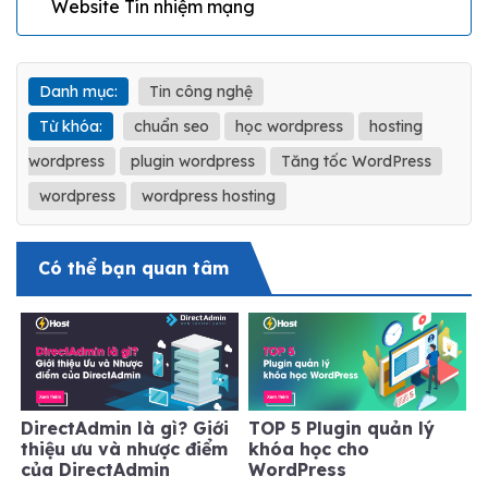
Website Tín nhiệm mạng
Danh mục:
Tin công nghệ
Từ khóa:
chuẩn seo
học wordpress
hosting
wordpress
plugin wordpress
Tăng tốc WordPress
wordpress
wordpress hosting
Có thể bạn quan tâm
DirectAdmin là gì? Giới
TOP 5 Plugin quản lý
thiệu ưu và nhược điểm
khóa học cho
của DirectAdmin
WordPress