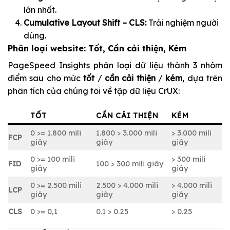
lớn nhất.
Cumulative Layout Shift – CLS:
Trải nghiệm người
dùng.
Phân loại website: Tốt, Cần cải thiện, Kém
PageSpeed Insights phân loại dữ liệu thành 3 nhóm
điểm sau cho mức
tốt
/
cần cải thiện
/
kém
, dựa trên
phân tích của chúng tôi về tập dữ liệu CrUX:
TỐT
CẦN CẢI THIỆN
KÉM
0 >= 1.800 mili
1.800 > 3.000 mili
> 3.000 mili
FCP
giây
giây
giây
0 >= 100 mili
> 300 mili
FID
100 > 300 mili giây
giây
giây
0 >= 2.500 mili
2.500 > 4.000 mili
> 4.000 mili
LCP
giây
giây
giây
CLS
0 >= 0,1
0.1 > 0.25
> 0.25