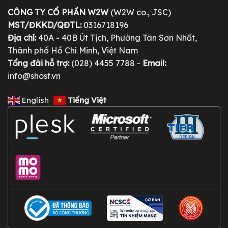
CÔNG TY CỔ PHẦN W2W
(W2W co., JSC)
MST/ĐKKD/QĐTL:
0316718196
Địa chỉ:
40A - 40B Út Tịch, Phường Tân Sơn Nhất,
Thành phố Hồ Chí Minh, Việt Nam
Tổng đài hỗ trợ:
(028) 4455 7788 -
Email:
info@shost.vn
English
Tiếng Việt