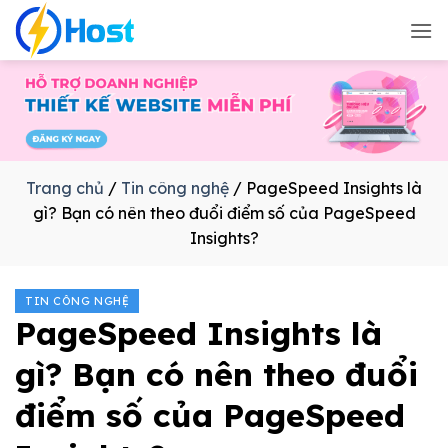
Bỏ
qua
nội
dung
Trang chủ
/
Tin công nghệ
/
PageSpeed Insights là
gì? Bạn có nên theo đuổi điểm số của PageSpeed
Insights?
TIN CÔNG NGHỆ
PageSpeed Insights là
gì? Bạn có nên theo đuổi
điểm số của PageSpeed