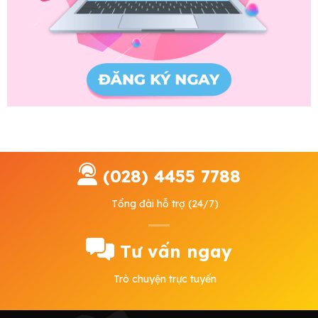
(028) 4455 7788
Tổng đài hỗ trợ (24/7)
Tư vấn ngay
Trò chuyện trực tuyến