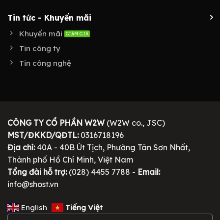
Tin tức - Khuyến mãi
Khuyến mãi
Tin công ty
Tin công nghệ
CÔNG TY CỔ PHẦN W2W
(W2W co., JSC)
MST/ĐKKD/QĐTL:
0316718196
Địa chỉ:
40A - 40B Út Tịch, Phường Tân Sơn Nhất,
Thành phố Hồ Chí Minh, Việt Nam
Tổng đài hỗ trợ:
(028) 4455 7788 -
Email:
info@shost.vn
English
Tiếng Việt