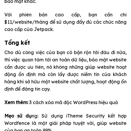
bảo mật khác.
Với phiên bản cao cấp, bạn cần chi
$11/website/tháng để sử dụng đầy đủ các chức năng
cao cấp của Jetpack.
Tổng kết
Cho dù công việc của bạn có bận rộn tới đâu đi nữa,
thì việc quan tâm tới an toàn dữ liệu, bảo mật website
cần được ưu tiên, nó không những giúp website hoạt
động ổn định mà còn lấy được niềm tin của khách
hàng khi sở hữu một website chất lượng, hoạt động ổn
định để đáng tin cạy.
Xem thêm:
3 cách xóa mã độc WordPress hiệu quả
Mẹo sử dụ
ng: Sử dụng iTheme Security kết hợp
Wordfence là một giải pháp tuyệt vời, giúp website
của bạn an toàn 99%.