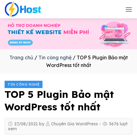
Bỏ
qua
nội
dung
Trang chủ
/
Tin công nghệ
/
TOP 5 Plugin Bảo mật
WordPress tốt nhất
TIN CÔNG NGHỆ
TOP 5 Plugin Bảo mật
WordPress tốt nhất
27/08/2021
by
Chuyên Gia WordPress
-
3676
lượt
xem