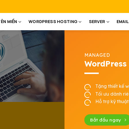
TÊN MIỀN
WORDPRESS HOSTING
SERVER
EMAIL
MANAGED
WordPress 
Tặng thiết kế w
Tối ưu dành ri
Hỗ trợ kỹ thuậ
Bắt đầu ngay