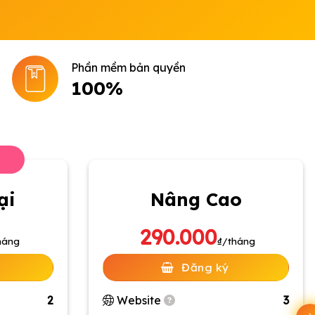
Phần mềm bản quyền
100%
h
ại
Nâng Cao
290.000
háng
₫/tháng
Đăng ký
2
Website
3