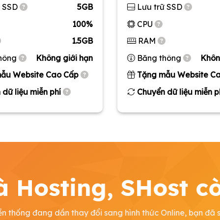
ữ SSD
5GB
Lưu trữ SSD
100%
CPU
1.5GB
RAM
hông
Không giới hạn
Băng thông
Khôn
ẫu Website Cao Cấp
Tặng mẫu Website C
dữ liệu miễn phí
Chuyển dữ liệu miễn p
à Hosting, SHost c
n thống đang dần thay đổi sang hình thức Online, bạn đã