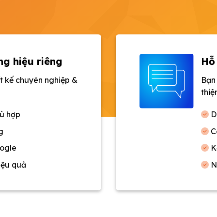
g hiệu riêng
Hỗ 
t kế chuyên nghiệp &
Bạn 
thiệ
ù hợp
Di
g
Cà
ogle
Kế
iệu quả
Nâ