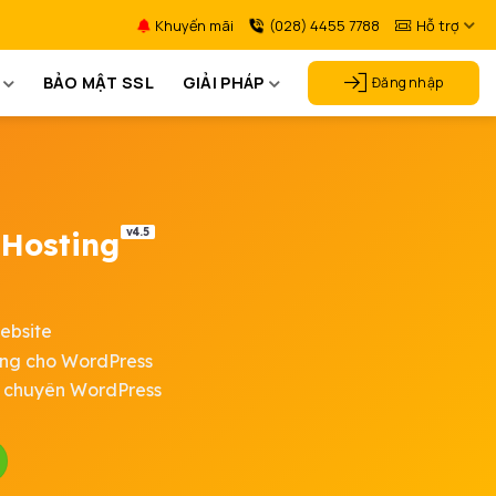
Khuyến mãi
(028) 4455 7788
Hỗ trợ
BẢO MẬT SSL
GIẢI PHÁP
Đăng nhập
v4.5
Hosting
ebsite
êng cho WordPress
t chuyên WordPress