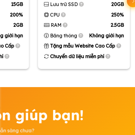
15GB
Lưu trữ SSD
20GB
200%
CPU
250%
2GB
RAM
2.5GB
g giới hạn
Băng thông
Không giới hạn
ao Cấp
Tặng mẫu Website Cao Cấp
hí
Chuyển dữ liệu miễn phí
òn giúp bạn!
 sẵn sàng chưa?