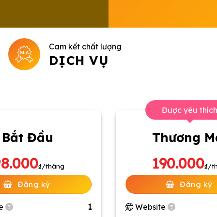
Cam kết chất lượng
DỊCH VỤ
Được yêu thíc
Bắt Đầu
Thương M
98.000
190.000
₫/tháng
₫/t
Đăng ký
Đăng ký
te
1
Website