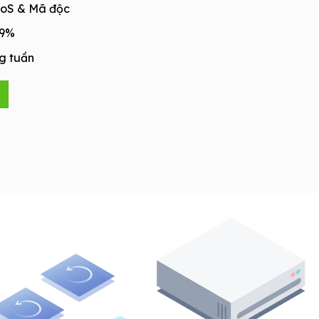
oS & Mã độc
.9%
g tuần