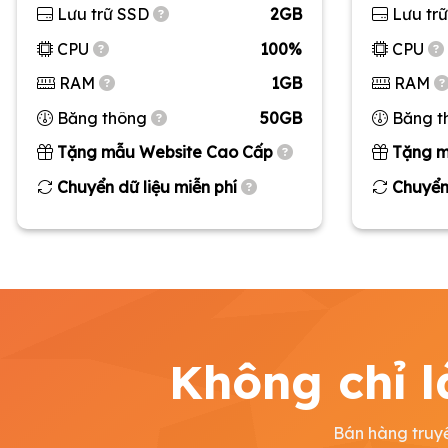
Lưu trữ SSD
2GB
Lưu tr
CPU
100%
CPU
RAM
1GB
RAM
Băng thông
50GB
Băng t
Tặng mẫu Website Cao Cấp
Tặng m
Chuyển dữ liệu miễn phí
Chuyển 
Không chỉ l
Bán hàng truyề