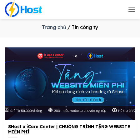
Bỏ
qua
nội
dung
Trang chủ
/
Tin công ty
SHost x iCare Center | CHƯƠNG TRÌNH TẶNG WEBSITE
MIỄN PHÍ