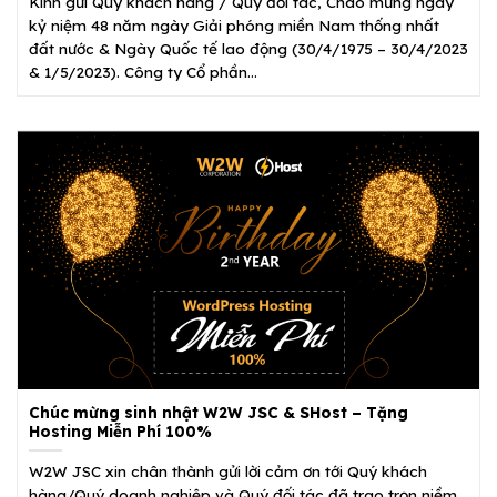
Kính gửi Quý khách hàng / Quý đối tác, Chào mừng ngày
kỷ niệm 48 năm ngày Giải phóng miền Nam thống nhất
đất nước & Ngày Quốc tế lao động (30/4/1975 – 30/4/2023
& 1/5/2023). Công ty Cổ phần...
Chúc mừng sinh nhật W2W JSC & SHost – Tặng
Hosting Miễn Phí 100%
W2W JSC xin chân thành gửi lời cảm ơn tới Quý khách
hàng/Quý doanh nghiệp và Quý đối tác đã trao trọn niềm