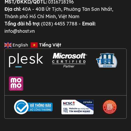
MST/ĐKKD/QĐTL:
0316718196
Địa chỉ:
40A - 40B Út Tịch, Phường Tân Sơn Nhất,
Thành phố Hồ Chí Minh, Việt Nam
Tổng đài hỗ trợ:
(028) 4455 7788 -
Email:
info@shost.vn
English
Tiếng Việt