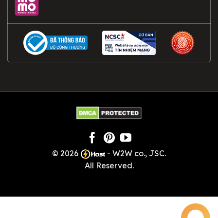
© 2026
- W2W co., JSC.
All Reserved.
×
Huỳnh Ân