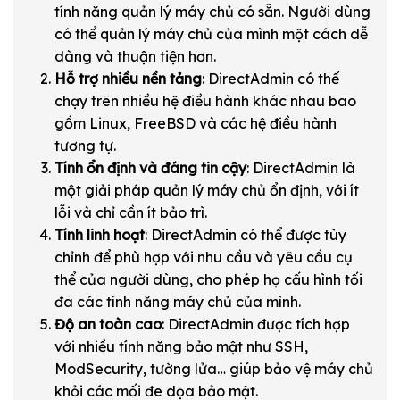
tính năng quản lý máy chủ có sẵn. Người dùng
có thể quản lý máy chủ của mình một cách dễ
dàng và thuận tiện hơn.
Hỗ trợ nhiều nền tảng
: DirectAdmin có thể
chạy trên nhiều hệ điều hành khác nhau bao
gồm Linux, FreeBSD và các hệ điều hành
tương tự.
Tính ổn định và đáng tin cậy
: DirectAdmin là
một giải pháp quản lý máy chủ ổn định, với ít
lỗi và chỉ cần ít bảo trì.
Tính linh hoạt
: DirectAdmin có thể được tùy
chỉnh để phù hợp với nhu cầu và yêu cầu cụ
thể của người dùng, cho phép họ cấu hình tối
đa các tính năng máy chủ của mình.
Độ an toàn cao
: DirectAdmin được tích hợp
với nhiều tính năng bảo mật như SSH,
ModSecurity, tường lửa… giúp bảo vệ máy chủ
khỏi các mối đe dọa bảo mật.