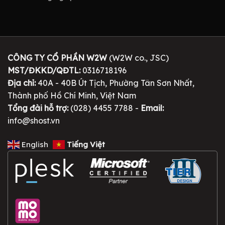
CÔNG TY CỔ PHẦN W2W
(W2W co., JSC)
MST/ĐKKD/QĐTL:
0316718196
Địa chỉ:
40A - 40B Út Tịch, Phường Tân Sơn Nhất,
Thành phố Hồ Chí Minh, Việt Nam
Tổng đài hỗ trợ:
(028) 4455 7788 -
Email:
info@shost.vn
English
Tiếng Việt