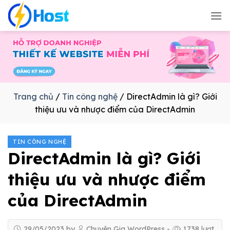
Bỏ
qua
nội
dung
Trang chủ
/
Tin công nghệ
/
DirectAdmin là gì? Giới
thiệu ưu và nhược điểm của DirectAdmin
TIN CÔNG NGHỆ
DirectAdmin là gì? Giới
thiệu ưu và nhược điểm
của DirectAdmin
29/05/2023
by
Chuyên Gia WordPress
-
1738
lượt