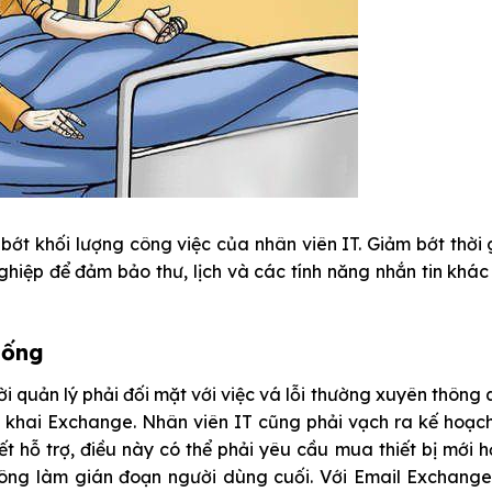
bớt khối lượng công việc của nhân viên IT. Giảm bớt thời 
hiệp để đảm bảo thư, lịch và các tính năng nhắn tin khá
hống
i quản lý phải đối mặt với việc vá lỗi thường xuyên thông
ển khai Exchange. Nhân viên IT cũng phải vạch ra kế hoạ
t hỗ trợ, điều này có thể phải yêu cầu mua thiết bị mới 
ông làm gián đoạn người dùng cuối. Với Email Exchange,