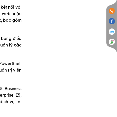
kết nối với
ệt web hoặc
ác, bao gồm
t bảng điều
quản lý các
 PowerShell
ản trị viên
65
Business
rprise E5,
dịch vụ tại