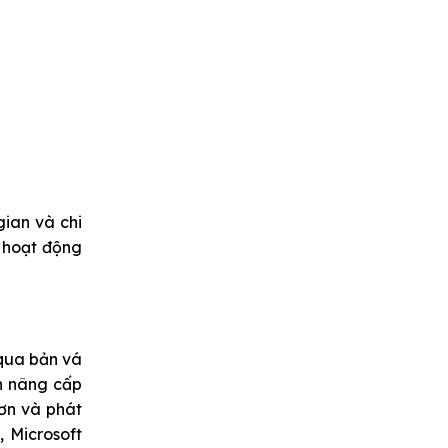
gian và chi
c hoạt động
 qua bản vá
ch nâng cấp
hơn và phát
 Microsoft