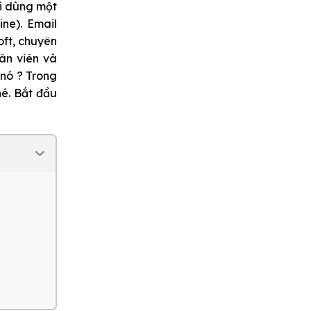
ời dùng một
ne). Email
oft
, chuyên
ân viên và
 nó ? Trong
hé. Bắt đầu