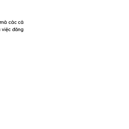
t mà các cá
 việc đăng