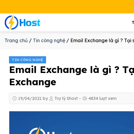
Bỏ
qua
nội
dung
Trang chủ
/
Tin công nghệ
/
Email Exchange là gì ? Tại
TIN CÔNG NGHỆ
Email Exchange là gì ? T
Exchange
19/04/2021
by
Trợ lý Shost
-
4834
lượt xem