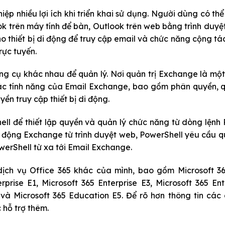
p nhiều lợi ích khi triển khai sử dụng. Người dùng có thể 
 trên máy tính để bàn, Outlook trên web bằng trình duy
ho thiết bị di động để truy cập email và chức năng cộng t
rực tuyến.
ng cụ khác nhau để quản lý. Nơi quản trị Exchange là mộ
các tính năng của Email Exchange, bao gồm phân quyền, 
yền truy cập thiết bị di động.
l để thiết lập quyền và quản lý chức năng từ dòng lệnh
 động Exchange từ trình duyệt web, PowerShell yêu cầu qu
werShell từ xa tới Email Exchange.
dịch vụ Office 365 khác của mình, bao gồm
Mi
c
rosoft 3
rprise E1,
Mi
crosoft 365
Enterprise E3,
Mi
crosoft 365
Ente
 và
Mi
crosoft 365
Education E5. Để rõ hơn thông tin các 
 hỗ trợ thêm.