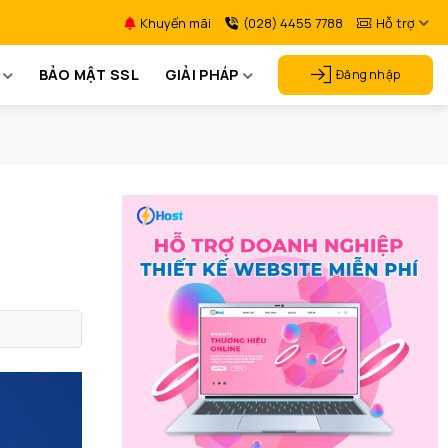
Khuyến mãi
(028) 4455 7788
Hỗ trợ
BẢO MẬT SSL
GIẢI PHÁP
Đăng nhập