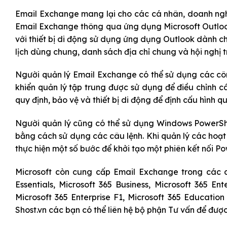
Email Exchange
mang lại cho các cá nhân, doanh nghiệ
Email Exchange thông qua ứng dụng Microsoft Outlook
với thiết bị di động sử dụng ứng dụng Outlook dành c
lịch dùng chung, danh sách địa chỉ chung và hội nghị t
Người quản lý
Email Exchange
có thể sử dụng các cô
khiển quản lý tập trung được sử dụng để điều chỉnh 
quy định, bảo vệ và thiết bị di động để định cấu hình qu
Người quản lý cũng có thể sử dụng Windows PowerShel
bằng cách sử dụng các câu lệnh. Khi quản lý các hoạt
thực hiện một số bước để khởi tạo một phiên kết nối Po
Microsoft còn cung cấp Email Exchange trong các 
Essentials,
Mi
crosoft 365
Business,
Mi
crosoft 365
Ente
Mi
crosoft 365
Enterprise F1,
Mi
crosoft 365
Education
Shost.vn
các bạn có thể liên hệ bộ phận Tư vấn để được